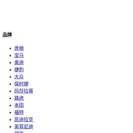
品牌
奔驰
宝马
奥迪
捷豹
大众
保时捷
玛莎拉蒂
路虎
本田
福特
凯迪拉克
英菲尼迪